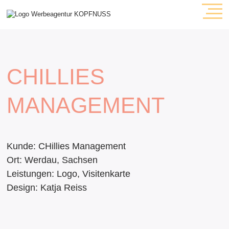
Navigation
Agentur
überspringen
Leistungen
Webdesign
Grafikdesign
CHILLIES
Projekte
Kontakt
MANAGEMENT
Kunde:
CHillies Management
Ort:
Werdau, Sachsen
Leistungen:
Logo, Visitenkarte
Design:
Katja Reiss