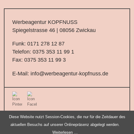
Werbeagentur KOPFNUSS
Spiegelstrasse 46 | 08056 Zwickau
Funk:
0171 278 12 87
Telefon:
0375 353 11 99 1
Fax: 0375 353 11 99 3
E-Mail:
info@werbeagentur-kopfnuss.de
Navigation
Diese Website nutzt Session-Cookies, die nur für die Zeitdauer des
IMPRESSUM
Copyright 2017
überspringen
aktuellen Besuchs auf unserer Onlinepräsenz abgelegt werden.
Werbeagentur KOPFNUSS
DATENSCHUTZ
Weiterlesen …