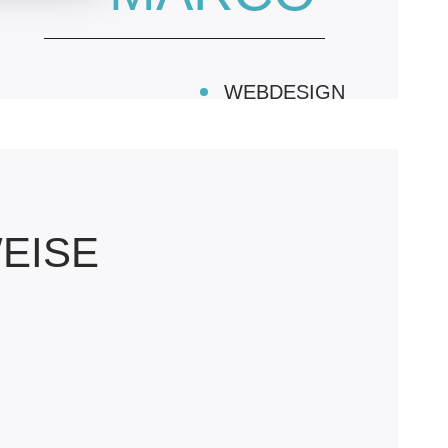
WEBDESIGN
...der aus einem Mausklick einen
Galeriebesuch macht und
Webseiten schrumpfen und wieder
wachsen lässt.
EISE