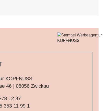
T
tur KOPFNUSS
sse 46 | 08056 Zwickau
278 12 87
5 353 11 99 1