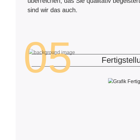
überreichen, das Sie qualitativ begeister
sind wir das auch.
05
Fertigstell