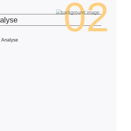
02
alyse