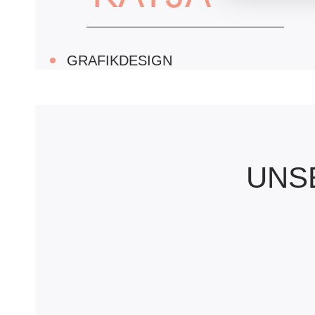
GRAFIKDESIGN
...die bleibende Eindrücke auf
Visitenkarten hinterlässt und
die Schweizer Berge auf ein
Fahrrad setzt.
UNS