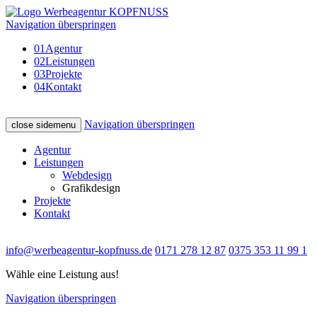
Navigation überspringen
01
Agentur
02
Leistungen
03
Projekte
04
Kontakt
Navigation überspringen
close sidemenu
Agentur
Leistungen
Webdesign
Grafikdesign
Projekte
Kontakt
info@werbeagentur-kopfnuss.de
0171 278 12 87
0375 353 11 99 1
Wähle eine Leistung aus!
Navigation überspringen