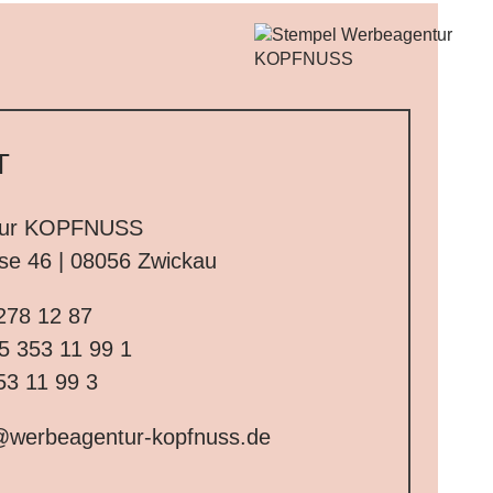
T
tur KOPFNUSS
sse 46 | 08056 Zwickau
278 12 87
5 353 11 99 1
53 11 99 3
@werbeagentur-kopfnuss.de